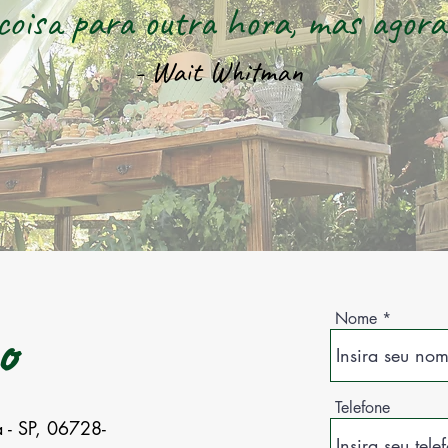
coisa para outra hora, mas agora
- Wait Whitman
Nome
o
Telefone
a - SP, 06728-