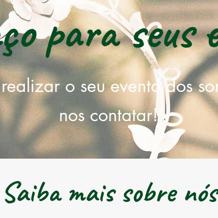
ço para seus 
realizar o seu evento dos so
nos contatar!
Saiba mais sobre nós