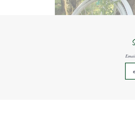
S
Emai