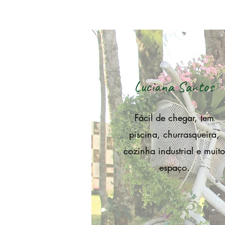
Luciana Santos
Fácil de chegar, tem
piscina, churrasqueira,
cozinha industrial e muit
espaço.