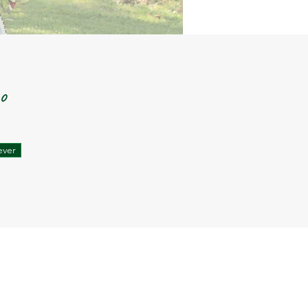
o
ever