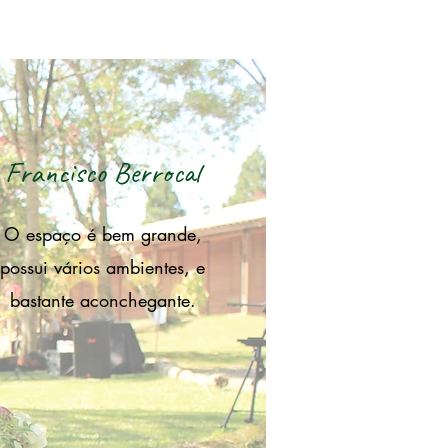
Francisco Berrocal
O espaço é bem grande,
possui vários ambientes, e
bastante aconchegante.