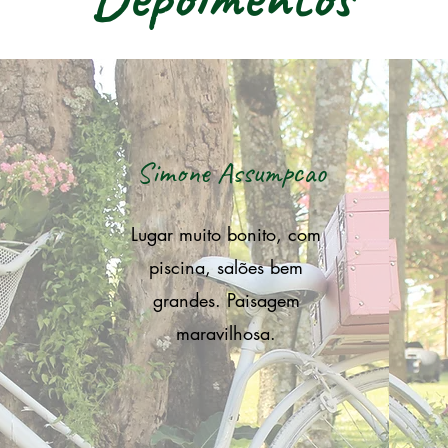
Simone Assumpcao
Lugar muito bonito, com
piscina, salões bem
o
grandes. Paisagem
maravilhosa.